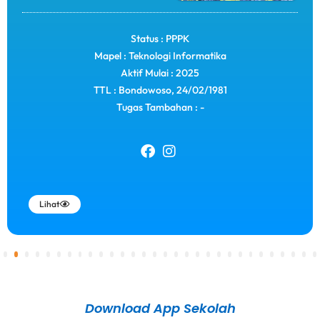
Status : PPPK
Mapel : Teknologi Informatika
Aktif Mulai : 2025
TTL : Bondowoso, 24/02/1981
Tugas Tambahan : -
Lihat
4
5
6
7
8
9
10
11
12
13
14
15
16
17
18
19
20
21
22
23
24
25
26
27
28
29
30
Download App Sekolah