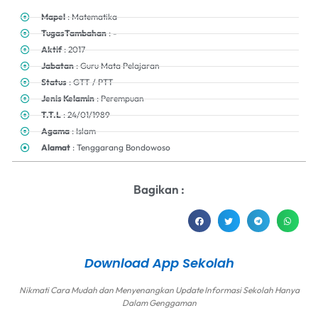
Mapel
: Matematika
TugasTambahan
: -
Aktif
: 2017
Jabatan
: Guru Mata Pelajaran
Status
: GTT / PTT
Jenis Kelamin
: Perempuan
T.T.L
: 24/01/1989
Agama
: Islam
Alamat
: Tenggarang Bondowoso
Bagikan :
Download App Sekolah
Nikmati Cara Mudah dan Menyenangkan Update Informasi Sekolah Hanya
Dalam Genggaman