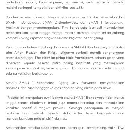
berbahasa Inggris, kepemimpinan, komunikasi, serta karakter peserta
melalui berbagai kompetisi dan aktivitas edukatif.
Bondowoso mengirimkan delegasi terbaik yang terdiri atas perwakilan dari
SMAN 1 Bondowoso, SMAN 2 Bondowoso, dan SMAN 1 Tenggarang.
Hasilnya sangat membanggakan. Tim Bondowoso berhasil menunjukkan
performa luar biasa hingga mampu meraih prestasi dalam setiap cabang
kompetisi yang dipertandingkan selama kegiatan berlangsung.
Kebanggaan terbesar datang dari delegasi SMAN 1 Bondowoso yang terdiri
atas Alfian, Razzan, dan Rifqi. Ketiganya berhasil meraih penghargaan
prestisius sebagai
The Most Inspiring Male Participant
, sebuah gelar yang
diberikan kepada peserta putra paling inspiratif yang menunjukkan
kemampuan komunikasi, kepemimpinan, kolaborasi, dan karakter unggul
selama kegiatan berlangsung.
Kepala SMAN 1 Bondowoso, Ageng Jelly Purwanto, menyampaikan
apresiasi dan rasa bangganya atas capaian yang diraih para siswa.
“Prestasi ini merupakan bukti bahwa siswa SMAN 1 Bondowoso tidak hanya
unggul secara akademik, tetapi juga mampu bersaing dan menunjukkan
karakter positif di tingkat provinsi. Semoga pencapaian ini menjadi
motivasi bagi seluruh peserta didik untuk terus berprestasi dan
mengembangkan potensi diri,” ujarnya.
Keberhasilan tersebut tidak lepas dari peran guru pembimbing, yakni Dwi