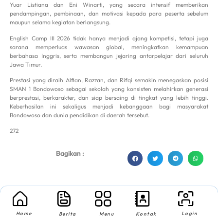
Yuar Listiana dan Eni Winarti, yang secara intensif memberikan
pendampingan, pembinaan, dan motivasi kepada para peserta sebelum
maupun selama kegiatan berlangsung.
English Camp III 2026 tidak hanya menjadi ajang kompetisi, tetapi juga
sarana memperluas wawasan global, meningkatkan kemampuan
berbahasa Inggris, serta membangun jejaring antarpelajar dari seluruh
Jawa Timur.
Prestasi yang diraih Alfian, Razzan, dan Rifqi semakin menegaskan posisi
SMAN 1 Bondowoso sebagai sekolah yang konsisten melahirkan generasi
berprestasi, berkarakter, dan siap bersaing di tingkat yang lebih tinggi.
Keberhasilan ini sekaligus menjadi kebanggaan bagi masyarakat
Bondowoso dan dunia pendidikan di daerah tersebut.
272
Bagikan :
dibuat oleh rrdigital.id
Kabar Sekolah Lainnya
Home
Login
Berita
Menu
Kontak