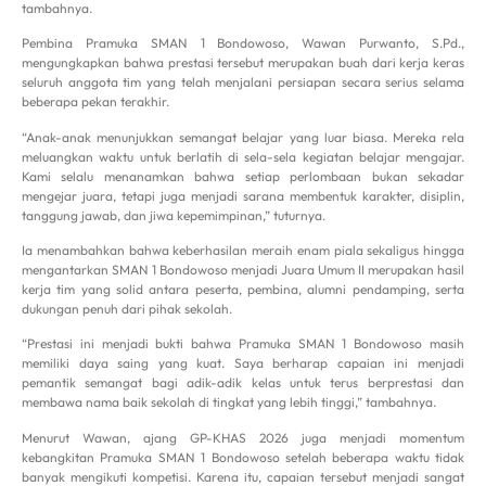
tambahnya.
Pembina Pramuka SMAN 1 Bondowoso, Wawan Purwanto, S.Pd.,
mengungkapkan bahwa prestasi tersebut merupakan buah dari kerja keras
seluruh anggota tim yang telah menjalani persiapan secara serius selama
beberapa pekan terakhir.
“Anak-anak menunjukkan semangat belajar yang luar biasa. Mereka rela
meluangkan waktu untuk berlatih di sela-sela kegiatan belajar mengajar.
Kami selalu menanamkan bahwa setiap perlombaan bukan sekadar
mengejar juara, tetapi juga menjadi sarana membentuk karakter, disiplin,
tanggung jawab, dan jiwa kepemimpinan,” tuturnya.
Ia menambahkan bahwa keberhasilan meraih enam piala sekaligus hingga
mengantarkan SMAN 1 Bondowoso menjadi Juara Umum II merupakan hasil
kerja tim yang solid antara peserta, pembina, alumni pendamping, serta
dukungan penuh dari pihak sekolah.
“Prestasi ini menjadi bukti bahwa Pramuka SMAN 1 Bondowoso masih
memiliki daya saing yang kuat. Saya berharap capaian ini menjadi
pemantik semangat bagi adik-adik kelas untuk terus berprestasi dan
membawa nama baik sekolah di tingkat yang lebih tinggi,” tambahnya.
Menurut Wawan, ajang GP-KHAS 2026 juga menjadi momentum
kebangkitan Pramuka SMAN 1 Bondowoso setelah beberapa waktu tidak
banyak mengikuti kompetisi. Karena itu, capaian tersebut menjadi sangat