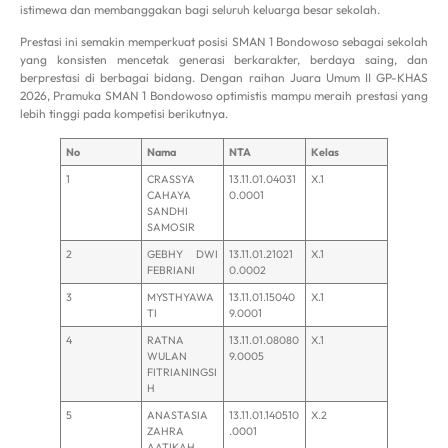
istimewa dan membanggakan bagi seluruh keluarga besar sekolah.
Prestasi ini semakin memperkuat posisi SMAN 1 Bondowoso sebagai sekolah
yang konsisten mencetak generasi berkarakter, berdaya saing, dan
berprestasi di berbagai bidang. Dengan raihan Juara Umum II GP-KHAS
2026, Pramuka SMAN 1 Bondowoso optimistis mampu meraih prestasi yang
lebih tinggi pada kompetisi berikutnya.
No
Nama
NTA
Kelas
1
CRASSYA
13.11.01.04031
X.1
CAHAYA
0.0001
SANDHI
SAMOSIR
2
GEBHY DWI
13.11.01.21021
X.1
FEBRIANI
0.0002
3
MYSTHYAWA
13.11.01.15040
X.1
TI
9.0001
4
RATNA
13.11.01.08080
X.1
WULAN
9.0005
FITRIANINGSI
H
5
ANASTASIA
13.11.01.140510
X.2
ZAHRA
.0001
AATIKAH