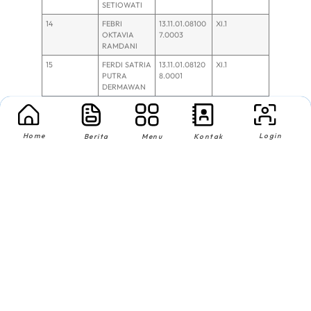
SETIOWATI
14
FEBRI
13.11.01.08100
XI.1
OKTAVIA
7.0003
RAMDANI
15
FERDI SATRIA
13.11.01.08120
XI.1
PUTRA
8.0001
DERMAWAN
16
BAYU
13.11.01.29040
XI.4
APRILIO
9.0002
17
INTAN DWI
13.11.01.22040
XI.4
Home
Login
Berita
Menu
Kontak
CAHYANI
8.0002
18
KARTIKA
13.11.01.10050
XI.4
DEWI
9.0001
19
YAMAN
13.11.01.25120
XI.4
QURRAHMA
8.0003
N
20
AHMAD
13.11.01.07090
XI.6
MAULANA
8.0001
ROMADHON
No
Nama
NTA
Ket.