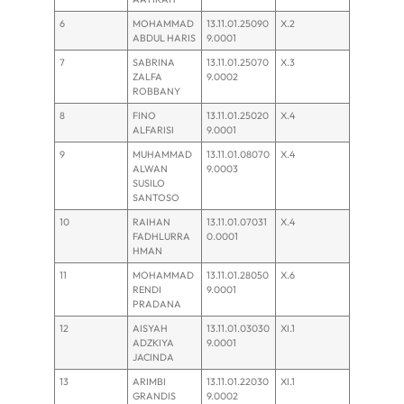
6
MOHAMMAD
13.11.01.25090
X.2
ABDUL HARIS
9.0001
7
SABRINA
13.11.01.25070
X.3
ZALFA
9.0002
ROBBANY
8
FINO
13.11.01.25020
X.4
ALFARISI
9.0001
9
MUHAMMAD
13.11.01.08070
X.4
ALWAN
9.0003
SUSILO
SANTOSO
10
RAIHAN
13.11.01.07031
X.4
FADHLURRA
0.0001
HMAN
11
MOHAMMAD
13.11.01.28050
X.6
RENDI
9.0001
PRADANA
12
AISYAH
13.11.01.03030
XI.1
ADZKIYA
9.0001
JACINDA
13
ARIMBI
13.11.01.22030
XI.1
GRANDIS
9.0002