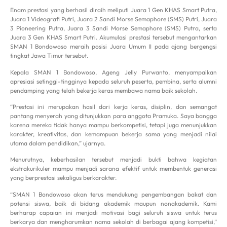
Enam prestasi yang berhasil diraih meliputi Juara 1 Gen KHAS Smart Putra,
Juara 1 Videografi Putri, Juara 2 Sandi Morse Semaphore (SMS) Putri, Juara
3 Pioneering Putra, Juara 3 Sandi Morse Semaphore (SMS) Putra, serta
Juara 3 Gen KHAS Smart Putri. Akumulasi prestasi tersebut mengantarkan
SMAN 1 Bondowoso meraih posisi Juara Umum II pada ajang bergengsi
tingkat Jawa Timur tersebut.
Kepala SMAN 1 Bondowoso, Ageng Jelly Purwanto, menyampaikan
apresiasi setinggi-tingginya kepada seluruh peserta, pembina, serta alumni
pendamping yang telah bekerja keras membawa nama baik sekolah.
“Prestasi ini merupakan hasil dari kerja keras, disiplin, dan semangat
pantang menyerah yang ditunjukkan para anggota Pramuka. Saya bangga
karena mereka tidak hanya mampu berkompetisi, tetapi juga menunjukkan
karakter, kreativitas, dan kemampuan bekerja sama yang menjadi nilai
utama dalam pendidikan,” ujarnya.
Menurutnya, keberhasilan tersebut menjadi bukti bahwa kegiatan
ekstrakurikuler mampu menjadi sarana efektif untuk membentuk generasi
yang berprestasi sekaligus berkarakter.
“SMAN 1 Bondowoso akan terus mendukung pengembangan bakat dan
potensi siswa, baik di bidang akademik maupun nonakademik. Kami
berharap capaian ini menjadi motivasi bagi seluruh siswa untuk terus
berkarya dan mengharumkan nama sekolah di berbagai ajang kompetisi,”