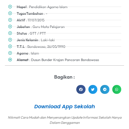
Mapel
: Pendidikan Agama Islam
TugasTambahan
: -
Aktif
: 17/07/2015
Jabatan
: Guru Mata Pelajaran
Status
: GTT / PTT
Jenis Kelamin
: Laki-laki
T.T.L
: Bondowoso, 26/05/1990
Agama
: Islam
Alamat
: Dusun Bunder Krajan Pancoran Bondowoso
Bagikan :
Download App Sekolah
Nikmati Cara Mudah dan Menyenangkan Update Informasi Sekolah Hanya
Dalam Genggaman