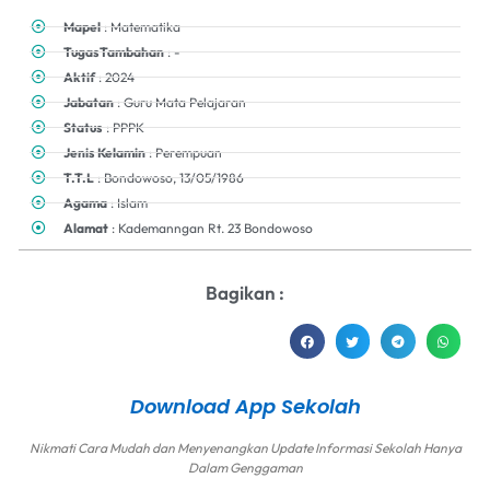
Mapel
: Matematika
TugasTambahan
: -
Aktif
: 2024
Jabatan
: Guru Mata Pelajaran
Status
: PPPK
Jenis Kelamin
: Perempuan
T.T.L
: Bondowoso, 13/05/1986
Agama
: Islam
Alamat
: Kademanngan Rt. 23 Bondowoso
Bagikan :
Download App Sekolah
Nikmati Cara Mudah dan Menyenangkan Update Informasi Sekolah Hanya
Dalam Genggaman