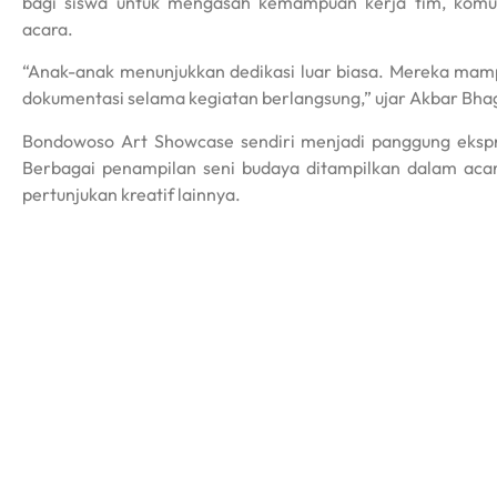
bagi siswa untuk mengasah kemampuan kerja tim, komun
acara.
“Anak-anak menunjukkan dedikasi luar biasa. Mereka mampu
dokumentasi selama kegiatan berlangsung,” ujar Akbar Bha
Bondowoso Art Showcase sendiri menjadi panggung ekspre
Berbagai penampilan seni budaya ditampilkan dalam acara 
pertunjukan kreatif lainnya.
Kehadiran tim DT SMASA sebagai seksi dokumentasi turut
Melalui sentuhan kreatif para siswa, momen-momen terb
lebih menarik dan modern.
Partisipasi ini sekaligus mempertegas komitmen SMAN 1 
hanya cerdas secara akademik, tetapi juga adaptif terhadap 
190
dibuat oleh rrdigital.id