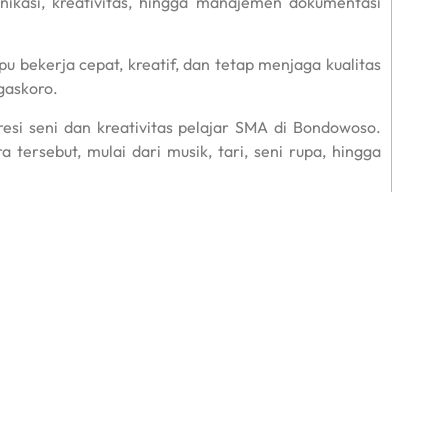
ikasi, kreativitas, hingga manajemen dokumentasi
 bekerja cepat, kreatif, dan tetap menjaga kualitas
gaskoro.
si seni dan kreativitas pelajar SMA di Bondowoso.
tersebut, mulai dari musik, tari, seni rupa, hingga
 menjadi bagian penting dalam menyukseskan acara.
aik dalam Bondowoso Art Showcase berhasil dikemas
Bondowoso dalam mencetak generasi muda yang tidak
perkembangan industri kreatif dan teknologi digital.
Bagikan :