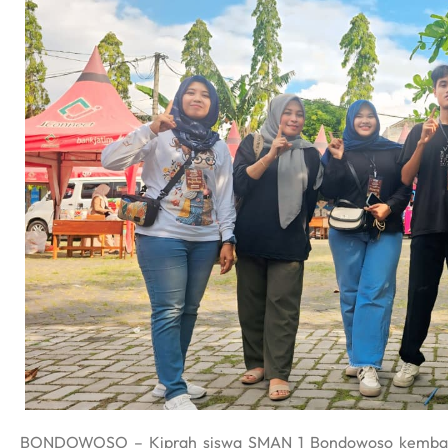
BONDOWOSO – Kiprah siswa SMAN 1 Bondowoso kembali m