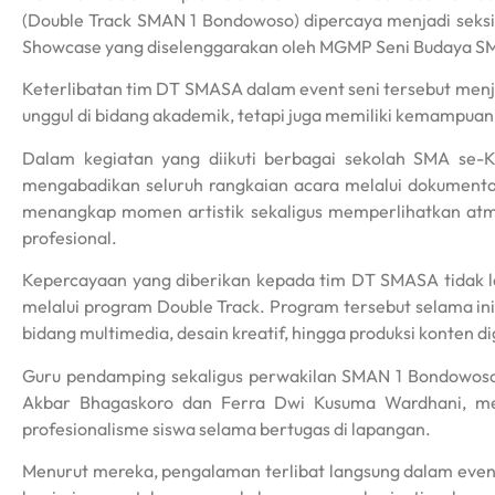
(Double Track SMAN 1 Bondowoso) dipercaya menjadi seks
Showcase yang diselenggarakan oleh MGMP Seni Budaya SM
Keterlibatan tim DT SMASA dalam event seni tersebut menj
unggul di bidang akademik, tetapi juga memiliki kemampuan 
Dalam kegiatan yang diikuti berbagai sekolah SMA se
mengabadikan seluruh rangkaian acara melalui dokumentas
menangkap momen artistik sekaligus memperlihatkan at
profesional.
Kepercayaan yang diberikan kepada tim DT SMASA tidak le
melalui program Double Track. Program tersebut selama in
bidang multimedia, desain kreatif, hingga produksi konten dig
Guru pendamping sekaligus perwakilan SMAN 1 Bondowo
Akbar Bhagaskoro dan Ferra Dwi Kusuma Wardhani, me
profesionalisme siswa selama bertugas di lapangan.
Menurut mereka, pengalaman terlibat langsung dalam event