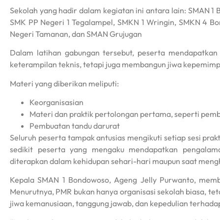
Sekolah yang hadir dalam kegiatan ini antara lain: SMAN
SMK PP Negeri 1 Tegalampel, SMKN 1 Wringin, SMKN 4 
Negeri Tamanan, dan SMAN Grujugan
Dalam latihan gabungan tersebut, peserta mendapatkan 
keterampilan teknis, tetapi juga membangun jiwa kepemimpin
Materi yang diberikan meliputi:
Keorganisasian
Materi dan praktik pertolongan pertama, seperti pem
Pembuatan tandu darurat
Seluruh peserta tampak antusias mengikuti setiap sesi prak
sedikit peserta yang mengaku mendapatkan pengalam
diterapkan dalam kehidupan sehari-hari maupun saat mengh
Kepala SMAN 1 Bondowoso, Ageng Jelly Purwanto, member
Menurutnya, PMR bukan hanya organisasi sekolah biasa, te
jiwa kemanusiaan, tanggung jawab, dan kepedulian terhada