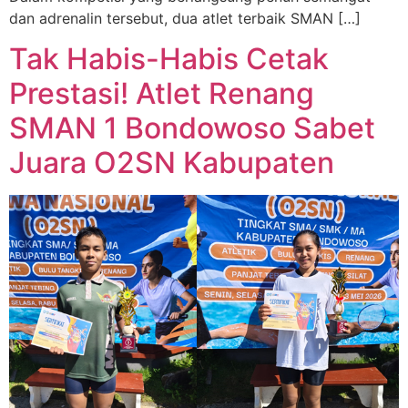
dan adrenalin tersebut, dua atlet terbaik SMAN […]
Tak Habis-Habis Cetak
Prestasi! Atlet Renang
SMAN 1 Bondowoso Sabet
Juara O2SN Kabupaten